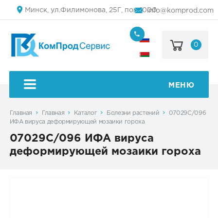
Минск, ул.Филимонова, 25Г, пом.1000
info@komprod.com
0
+7
(499)
444-
+375
05-
(17)
50
336
50
МЕНЮ
54
Главная
Главная
Каталог
Болезни растений
07029C/096
ИФА вируса деформирующей мозаики гороха
07029C/096 ИФА вируса
деформирующей мозаики гороха