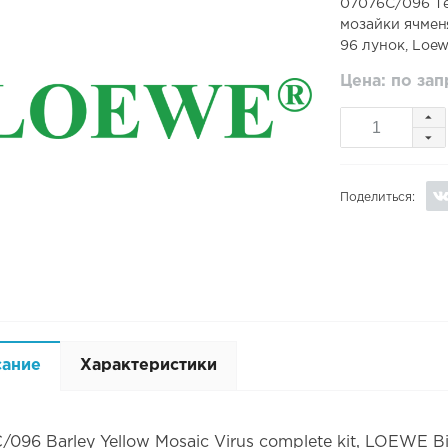
07076C/096 Те
мозайки ячменя
96 лунок, Loe
Цена: по за
Поделиться:
сание
Характеристики
096 Barley Yellow Mosaic Virus complete kit, LOEWE B