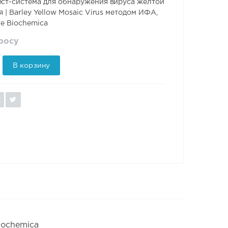
ст-система для обнаружения вируса желтой
 | Barley Yellow Mosaic Virus методом ИФА,
we Biochemica
просу
В корзину
iochemica