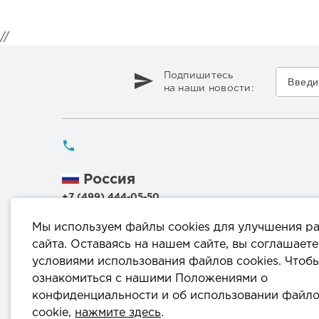
//
Подпишитесь
на наши новости:
Россия
+7 (499) 444-05-50
Беларусь
Мы используем файлы cookies для улучшения р
+375 (17) 336 50 54
сайта. Оставаясь на нашем сайте, вы соглашаете
+375 (29) 199 00 44
условиями использования файлов cookies. Чтоб
+375 (44) 711 95 56
ознакомиться с нашими Положениями о
конфиденциальности и об использовании файл
220114, г.Минск, ул.Филимонова, 25Г, пом.1000
cookie,
нажмите здесь
.