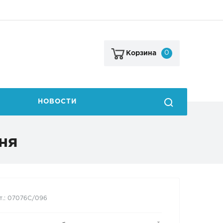
0
Корзина
НОВОСТИ
ня
т.: 07076C/096