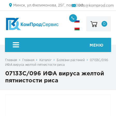
Минск, ул.Филимонова, 25Г, пом.1000
info@komprod.com
0
+7
(499)
444-
+375
05-
(17)
50
336
50
МЕНЮ
54
Главная
Главная
Каталог
Болезни растений
07133C/096
ИФА вируса желтой пятнистости риса
07133C/096 ИФА вируса желтой
пятнистости риса