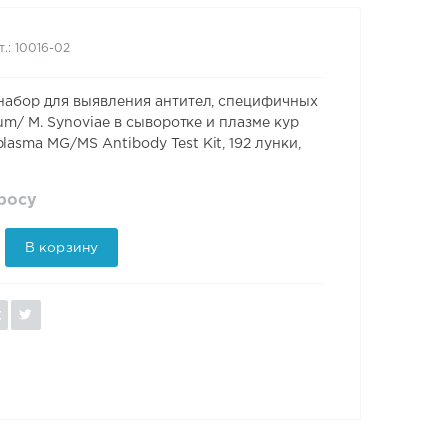
т.: 10016-02
-набор для выявления антител, специфичных
icum/ M. Synoviae в сыворотке и плазме кур
asma MG/MS Antibody Test Kit, 192 лунки,
просу
В корзину