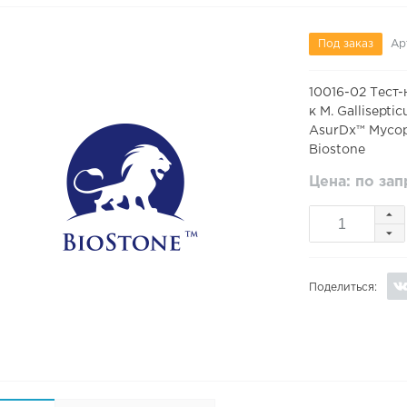
Под заказ
Ар
10016-02 Тест
к M. Gallisept
AsurDx™ Mycopl
Biostone
Цена: по за
Поделиться: