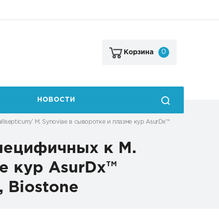
0
Корзина
НОВОСТИ
lisepticum/ M. Synoviae в сыворотке и плазме кур AsurDx™
специфичных к M.
ме кур AsurDx™
, Biostone