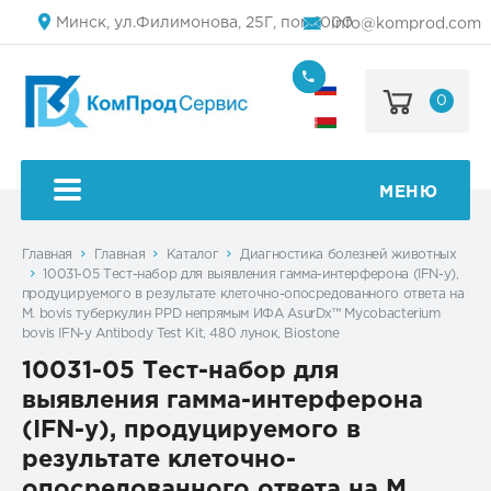
Минск, ул.Филимонова, 25Г, пом.1000
info@komprod.com
0
+7
(499)
444-
+375
05-
(17)
50
336
50
МЕНЮ
54
Главная
Главная
Каталог
Диагностика болезней животных
10031-05 Тест-набор для выявления гамма-интерферона (IFN-y),
продуцируемого в результате клеточно-опосредованного ответа на
M. bovis туберкулин PPD непрямым ИФА AsurDx™ Mycobacterium
bovis IFN-y Antibody Test Kit, 480 лунок, Biostone
10031-05 Тест-набор для
выявления гамма-интерферона
(IFN-y), продуцируемого в
результате клеточно-
опосредованного ответа на M.