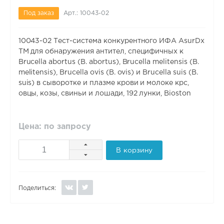
Под заказ
Арт.: 10043-02
10043-02 Тест-система конкурентного ИФА AsurDx
TM для обнаружения антител, специфичных к
Brucella abortus (B. abortus), Brucella melitensis (B.
melitensis), Brucella ovis (B. ovis) и Brucella suis (B.
suis) в сыворотке и плазме крови и молоке крс,
овцы, козы, свиньи и лошади, 192 лунки, Bioston
Цена: по запросу
В корзину
Поделиться: