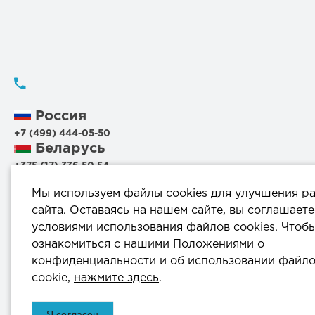
Россия
+7 (499) 444-05-50
Беларусь
+375 (17) 336 50 54
+375 (29) 199 00 44
Мы используем файлы cookies для улучшения р
+375 (44) 711 95 56
сайта. Оставаясь на нашем сайте, вы соглашаете
условиями использования файлов cookies. Чтоб
220114, г.Минск, ул.Филимонова, 25Г, пом.1000
ознакомиться с нашими Положениями о
конфиденциальности и об использовании файл
info@komprod.com
cookie,
нажмите здесь
.
ОДО «КомПродСервис» © 2025
Я согласен