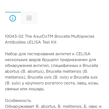
Описание
Характеристики
10043-02 The AsurDxTM Brucella Multispecies
Antibodies cELISA Test Kit
Набор для тестирования антител к CELISA
нескольких видов бруцелл предназначен для
обнаружения антител, специфичных к Brucella
abortus (B. abortus), Brucella melitensis (B.
melitensis), Brucella ovis (B. ovis) и Brucella suis
(B. suis) у крупного рогатого скота, овец, козы,
свиньи или лошадь.
Особенность
Обнаруживает B. abortus, B. melitensis, Б. овис и