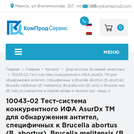
Минск, ул.Филимонова, 25Г, пом.1000
info@komprod.com
0
+7
(499)
444-
+375
05-
(17)
50
336
50
МЕНЮ
54
Главная
Главная
Каталог
Диагностика болезней животных
10043-02 Тест-система конкурентного ИФА AsurDx TM для
обнаружения антител, специфичных к Brucella abortus (B. abortus),
Brucella melitensis (B. melitensis), Brucella ovis (B. ovis) и Brucella suis
(B. suis) в сыворотке и плазме крови и молоке крс, овцы, к
10043-02 Тест-система
конкурентного ИФА AsurDx TM
для обнаружения антител,
специфичных к Brucella abortus
(B. abortus), Brucella melitensis (B.