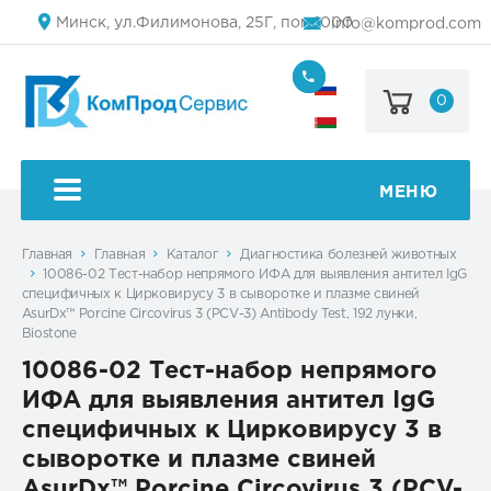
Минск, ул.Филимонова, 25Г, пом.1000
info@komprod.com
0
+7
(499)
444-
+375
05-
(17)
50
336
50
МЕНЮ
54
Главная
Главная
Каталог
Диагностика болезней животных
10086-02 Тест-набор непрямого ИФА для выявления антител IgG
специфичных к Цирковирусу 3 в сыворотке и плазме свиней
AsurDx™ Porcine Circovirus 3 (PCV-3) Antibody Test, 192 лунки,
Biostone
10086-02 Тест-набор непрямого
ИФА для выявления антител IgG
специфичных к Цирковирусу 3 в
сыворотке и плазме свиней
AsurDx™ Porcine Circovirus 3 (PCV-