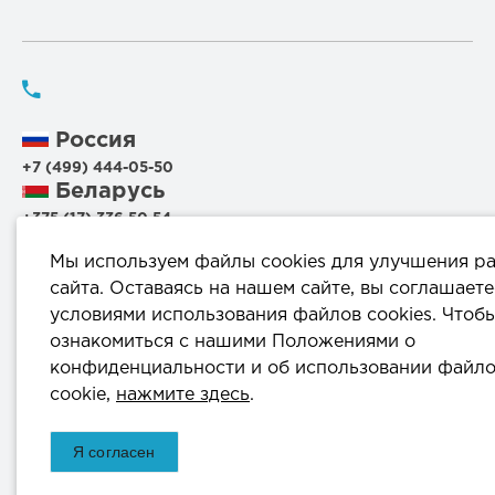
Россия
+7 (499) 444-05-50
Беларусь
+375 (17) 336 50 54
+375 (29) 199 00 44
Мы используем файлы cookies для улучшения р
+375 (44) 711 95 56
сайта. Оставаясь на нашем сайте, вы соглашаете
условиями использования файлов cookies. Чтоб
220114, г.Минск, ул.Филимонова, 25Г, пом.1000
ознакомиться с нашими Положениями о
конфиденциальности и об использовании файл
info@komprod.com
cookie,
нажмите здесь
.
ОДО «КомПродСервис» © 2025
Я согласен
Комплексное оснащение лабораторий