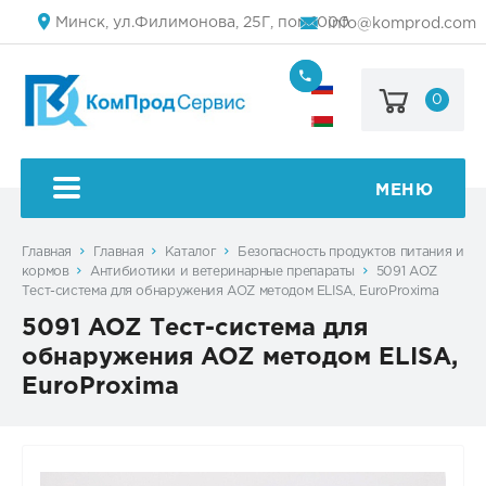
Минск, ул.Филимонова, 25Г, пом.1000
info@komprod.com
0
+7
(499)
444-
+375
05-
(17)
50
336
50
МЕНЮ
54
Главная
Главная
Каталог
Безопасность продуктов питания и
кормов
Антибиотики и ветеринарные препараты
5091 AOZ
Тест-система для обнаружения AOZ методом ELISA, EuroProxima
5091 AOZ Тест-система для
обнаружения AOZ методом ELISA,
EuroProxima