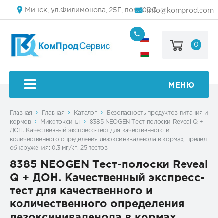
Минск, ул.Филимонова, 25Г, пом.1000
info@komprod.com
0
+7
(499)
444-
+375
05-
(17)
50
336
50
МЕНЮ
54
Главная
Главная
Каталог
Безопасность продуктов питания и
кормов
Микотоксины
8385 NEOGEN Тест-полоски Reveal Q +
ДОН. Качественный экспресс-тест для качественного и
количественного определения дезоксиниваленола в кормах, предел
обнаружения: 0,3 мг/кг, 25 тестов
8385 NEOGEN Тест-полоски Reveal
Q + ДОН. Качественный экспресс-
тест для качественного и
количественного определения
дезоксиниваленола в кормах,