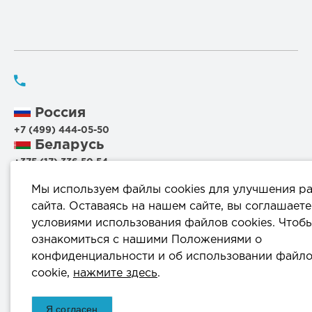
Россия
+7 (499) 444-05-50
Беларусь
+375 (17) 336 50 54
+375 (29) 199 00 44
Мы используем файлы cookies для улучшения р
+375 (44) 711 95 56
сайта. Оставаясь на нашем сайте, вы соглашаете
условиями использования файлов cookies. Чтоб
220114, г.Минск, ул.Филимонова, 25Г, пом.1000
ознакомиться с нашими Положениями о
конфиденциальности и об использовании файл
info@komprod.com
cookie,
нажмите здесь
.
ОДО «КомПродСервис» © 2025
Я согласен