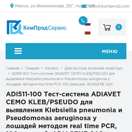
Минск, ул.Филимонова, 25Г, пом.1000
info@komprod.com
0
+7
(499)
444-
+375
05-
(17)
50
336
50
МЕНЮ
54
Главная
Главная
Каталог
Диагностика болезней животных
ADI511-100 Тест-система ADIAVET CEMO KLEB/PSEUDO для
выявления Klebsiella pneumonia и Pseudomonas aeruginosa у
лошадей методом real time PCR, 100 реакций, ADIAGENE SAS
ADI511-100 Тест-система ADIAVET
CEMO KLEB/PSEUDO для
выявления Klebsiella pneumonia и
Pseudomonas aeruginosa у
лошадей методом real time PCR,