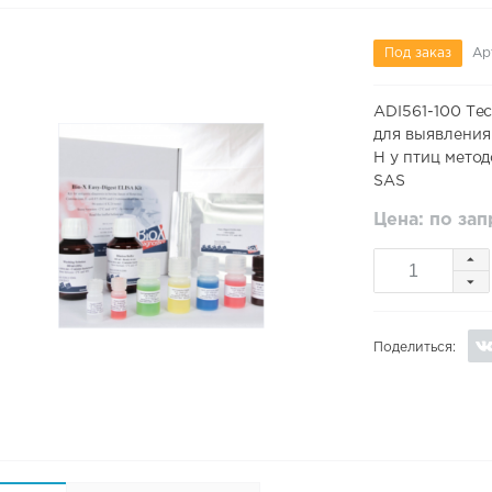
Под заказ
Ар
ADI561-100 Те
для выявления
H у птиц метод
SAS
Цена: по за
Поделиться: