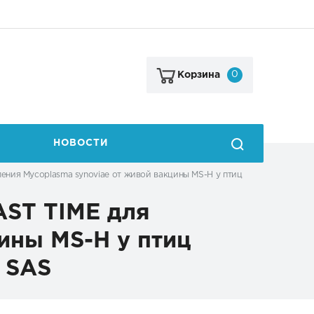
0
Корзина
НОВОСТИ
ления Mycoplasma synoviae от живой вакцины MS-H у птиц
AST TIME для
ины MS-H у птиц
 SAS