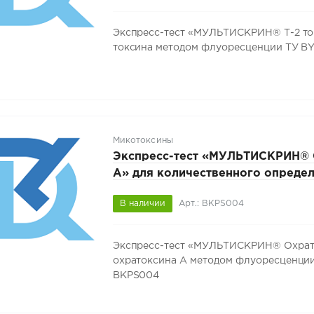
Экспресс-тест «МУЛЬТИСКРИН® Т-2 ток
токсина методом флуоресценции ТУ BY 1
Микотоксины
Экспресс-тест «МУЛЬТИСКРИН® 
А» для количественного опреде
охратоксина А методом флуорес
В наличии
Арт.: BKPS004
101472374.019-2026, 50 тестов, 
Экспресс-тест «МУЛЬТИСКРИН® Охрато
охратоксина А методом флуоресценции Т
BKPS004