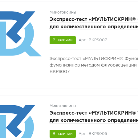
Микотоксины
Экспресс-тест «МУЛЬТИСКРИН®
для количественного определен
фумонизинов методом флуоресц
В наличии
Арт.: BKPS007
101472374.019-2026, 50 тестов, 
Экспресс-тест «МУЛЬТИСКРИН® Фумони
фумонизинов методом флуоресценции ТУ 
BKPS007
Микотоксины
Экспресс-тест «МУЛЬТИСКРИН® Т
для количественного определени
методом флуоресценции ТУ BY 1
В наличии
Арт.: BKPS005
2026, 50 тестов, арт. BKPS005