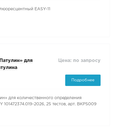
юоресцентный EASY-11
Цена: по запросу
Патулин» для
атулина
01472374.019-
Подробнее
н» для количественного определения
101472374.019-2026, 25 тестов, арт. BKPS009