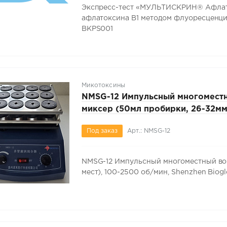
Экспресс-тест «МУЛЬТИСКРИН® Афлато
афлатоксина В1 методом флуоресценции 
BKPS001
Микотоксины
NMSG-12 Импульсный многоместн
миксер (50мл пробирки, 26-32мм,
100-2500 об/мин, Shenzhen Biog
Под заказ
Арт.: NMSG-12
Biotechnology Co., Ltd
NMSG-12 Импульсный многоместный вор
мест), 100-2500 об/мин, Shenzhen Biogl