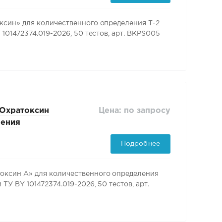
син» для количественного определения Т-2
01472374.019-2026, 50 тестов, арт. BKPS005
Цена: по запросу
Охратоксин
ления
ценции ТУ BY
Подробнее
арт. BKPS004
ксин А» для количественного определения
У BY 101472374.019-2026, 50 тестов, арт.