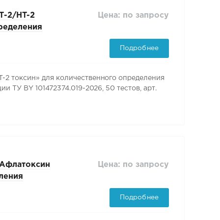
Цена: по запросу
Т-2/HT-2
ределения
есценции ТУ
Подробнее
, арт.
2 токсин» для количественного определения
и ТУ BY 101472374.019-2026, 50 тестов, арт.
Цена: по запросу
Афлатоксин
ления
сценции ТУ BY
Подробнее
арт. BKPS001