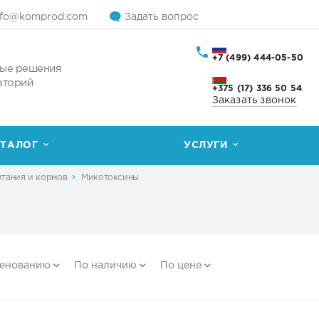
nfo@komprod.com
Задать вопрос
+7 (499) 444-05-50
ые решения
аторий
+375 (17) 336 50 54
Заказать звонок
ТАЛОГ
УСЛУГИ
итания и кормов
Микотоксины
менованию
По наличию
По цене