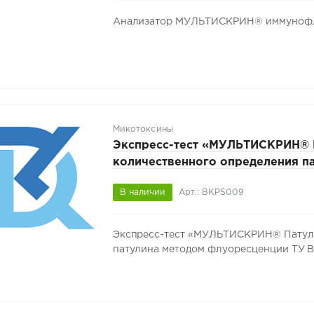
Анализатор МУЛЬТИСКРИН® иммунофл
Микотоксины
Экспресс-тест «МУЛЬТИСКРИН® 
количественного определения п
методом флуоресценции ТУ BY 1
В наличии
Арт.: BKPS009
2026, 25 тестов, арт. BKPS009
Экспресс-тест «МУЛЬТИСКРИН® Патули
патулина методом флуоресценции ТУ BY 