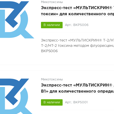
Микотоксины
Экспресс-тест «МУЛЬТИСКРИН® 
токсин» для количественного оп
Т-2/HT-2 токсина методом флуор
В наличии
Арт.: BKPS006
BY 101472374.019-2026, 50 тестов
BKPS006
Экспресс-тест «МУЛЬТИСКРИН® Т-2/HT-
Т-2/HT-2 токсина методом флуоресценци
BKPS006
Микотоксины
Экспресс-тест «МУЛЬТИСКРИН® 
В1» для количественного опреде
афлатоксина В1 методом флуоре
В наличии
Арт.: BKPS001
101472374.019-2026, 50 тестов, 