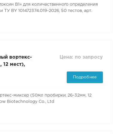
ксин В1» для количественного определения
ТУ BY 101472374.019-2026, 50 тестов, арт.
Цена: по запросу
ый вортекс-
 12 мест),
low
Подробнее
текс-миксер (50мл пробирки, 26-32мм, 12
ow Biotechnology Co., Ltd