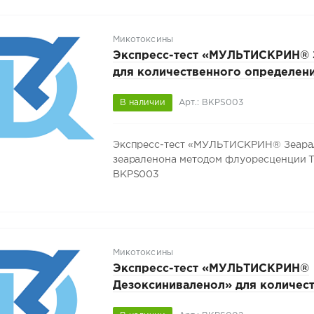
Микотоксины
Экспресс-тест «МУЛЬТИСКРИН® 
для количественного определен
зеараленона методом флуоресце
В наличии
Арт.: BKPS003
101472374.019-2026, 50 тестов, 
Экспресс-тест «МУЛЬТИСКРИН® Зеарал
зеараленона методом флуоресценции ТУ 
BKPS003
Микотоксины
Экспресс-тест «МУЛЬТИСКРИН®
Дезоксиниваленол» для количес
определения дезоксиниваленола