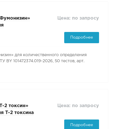
Цена: по запросу
 Фумонизин»
ия
енции ТУ BY
Подробнее
арт. BKPS007
зин» для количественного определения
BY 101472374.019-2026, 50 тестов, арт.
Цена: по запросу
-2 токсин»
я Т-2 токсина
01472374.019-
Подробнее