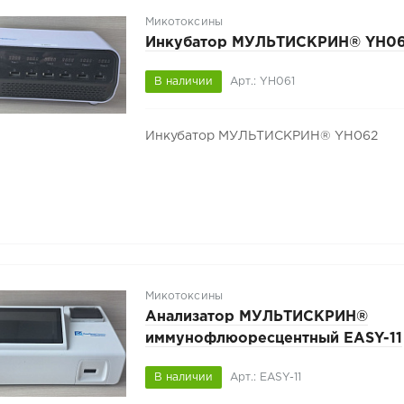
Микотоксины
Инкубатор МУЛЬТИСКРИН® YH0
В наличии
Арт.: YH061
Инкубатор МУЛЬТИСКРИН® YH062
Микотоксины
Анализатор МУЛЬТИСКРИН®
иммунофлюоресцентный EASY-11
В наличии
Арт.: EASY-11