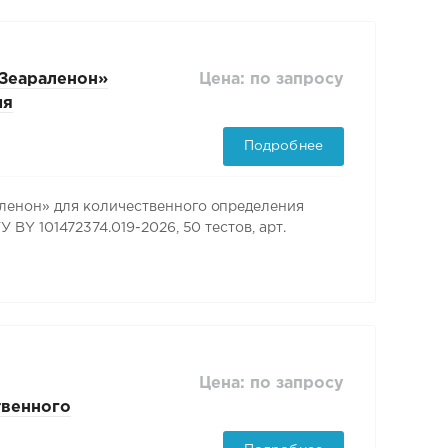
Цена: по запросу
Зеараленон»
ия
нции ТУ BY
Подробнее
арт. BKPS003
енон» для количественного определения
BY 101472374.019-2026, 50 тестов, арт.
Цена: по запросу
твенного
 методом