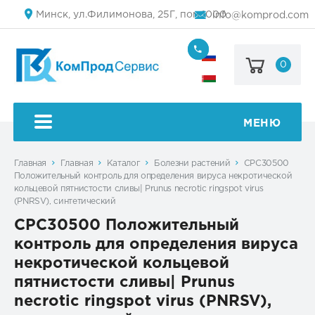
Минск, ул.Филимонова, 25Г, пом.1000
info@komprod.com
0
+7
(499)
444-
+375
05-
(17)
50
336
50
МЕНЮ
54
Главная
Главная
Каталог
Болезни растений
CPC30500
Положительный контроль для определения вируса некротической
кольцевой пятнистости сливы| Prunus necrotic ringspot virus
(PNRSV), синтетический
CPC30500 Положительный
контроль для определения вируса
некротической кольцевой
пятнистости сливы| Prunus
necrotic ringspot virus (PNRSV),