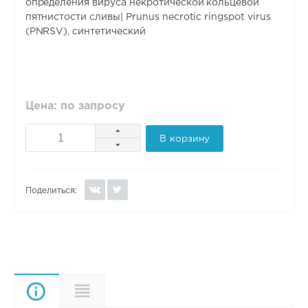
определения вируса некротической кольцевой
пятнистости сливы| Prunus necrotic ringspot virus
(PNRSV), синтетический
Цена: по запросу
В корзину
Поделиться:
Описание
Характеристики