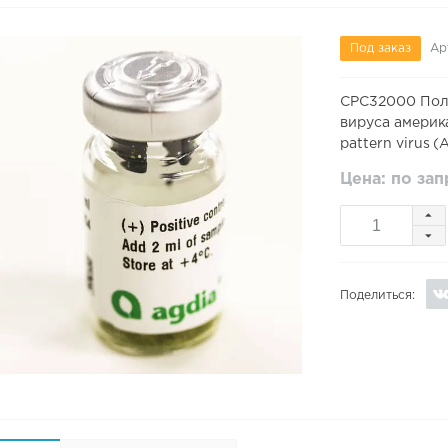
Под заказ
Ар
CPC32000 Пол
вируса америка
pattern virus 
Цена: по за
Поделиться: