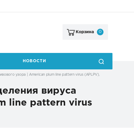
0
Корзина
НОВОСТИ
ого узора | American plum line pattern virus (APLPV),
еления вируса
line pattern virus