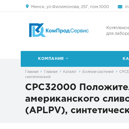
Минск, ул.Филимонова, 25Г, пом.1000
i
Комплексн
для лабор
КОМПАНИЯ
КА
Главная
Главная
Каталог
Болезни растений
CPC32
синтетический
CPC32000 Положител
американского сливов
(APLPV), синтетичес