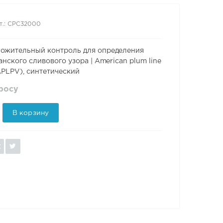
т.: CPC32000
ожительный контроль для определения
нского сливового узора | American plum line
(APLPV), синтетический
просу
В корзину