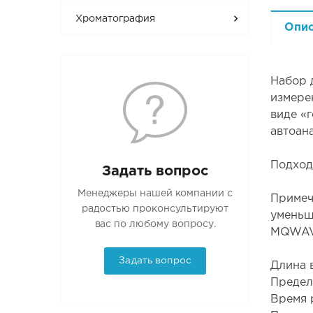
Хроматография
Опи
Набор 
измерен
виде «
автоан
Подход
Задать вопрос
Менеджеры нашей компании с
Примеч
радостью проконсультируют
уменьш
вас по любому вопросу.
MQWAV
Задать вопрос
Длина 
Предел
Время 