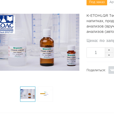
Под заказ
Ар
K-ETOHLQR Тес
напитках, прод
анализов (вру
анализов (авт
Цена: по за
Поделиться: