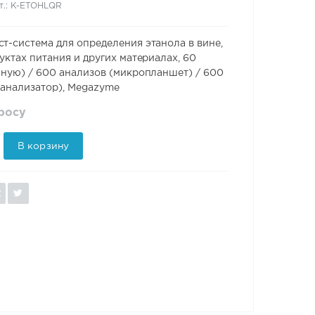
т.: K-ETOHLQR
т-система для определения этанола в вине,
уктах питания и других материалах, 60
чную) / 600 анализов (микропланшет) / 600
оанализатор), Megazyme
просу
В корзину