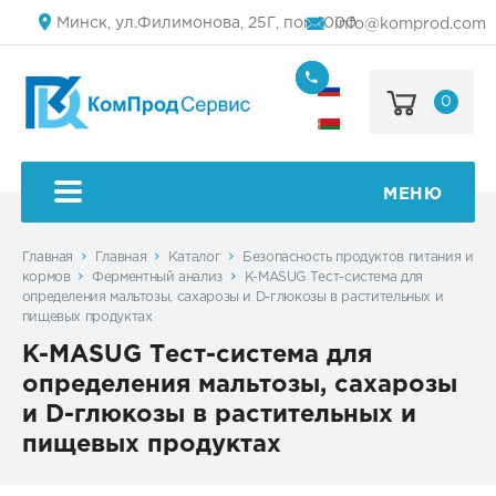
Минск, ул.Филимонова, 25Г, пом.1000
info@komprod.com
0
+7
(499)
444-
+375
05-
(17)
50
336
50
МЕНЮ
54
Главная
Главная
Каталог
Безопасность продуктов питания и
кормов
Ферментный анализ
K-MASUG Тест-система для
определения мальтозы, сахарозы и D-глюкозы в растительных и
пищевых продуктах
K-MASUG Тест-система для
определения мальтозы, сахарозы
и D-глюкозы в растительных и
пищевых продуктах