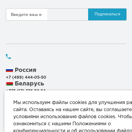
Подписаться
Россия
+7 (499) 444-05-50
Беларусь
+375 (17) 336 50 54
+375 (29) 199 00 44
Мы используем файлы cookies для улучшения р
+375 (44) 711 95 56
сайта. Оставаясь на нашем сайте, вы соглашаете
условиями использования файлов cookies. Чтоб
220114, г.Минск, ул.Филимонова, 25Г, пом.1000
ознакомиться с нашими Положениями о
конфиденциальности и об использовании файл
info@komprod.com