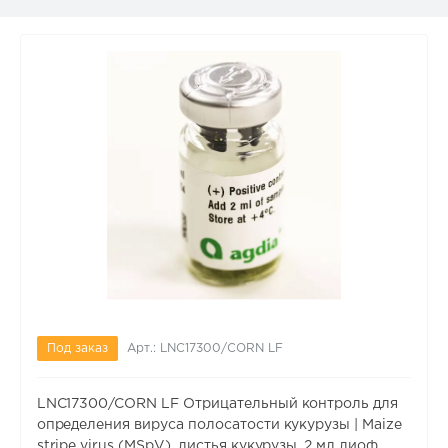
Под заказ
Арт.: LNC17300/CORN LF
LNC17300/CORN LF Отрицательный контроль для
определения вируса полосатости кукурузы | Maize
stripe virus (MSpV), листья кукурузы, 2 мл лиоф.,