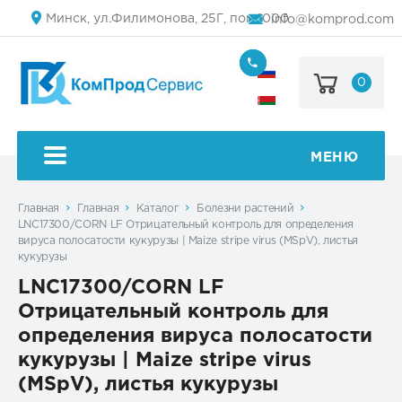
Минск, ул.Филимонова, 25Г, пом.1000
info@komprod.com
0
+7
(499)
444-
+375
05-
(17)
50
336
50
МЕНЮ
54
Главная
Главная
Каталог
Болезни растений
LNC17300/CORN LF Отрицательный контроль для определения
вируса полосатости кукурузы | Maize stripe virus (MSpV), листья
кукурузы
LNC17300/CORN LF
Отрицательный контроль для
определения вируса полосатости
кукурузы | Maize stripe virus
(MSpV), листья кукурузы