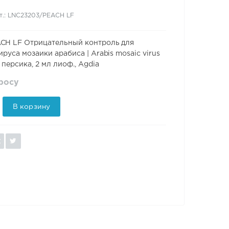
т.: LNC23203/PEACH LF
CH LF Отрицательный контроль для
руса мозаики арабиса | Arabis mosaic virus
 персика, 2 мл лиоф., Agdia
просу
В корзину