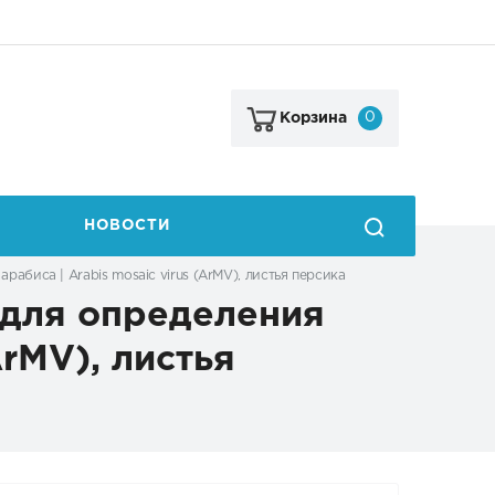
0
Корзина
НОВОСТИ
биса | Arabis mosaic virus (ArMV), листья персика
для определения
ArMV), листья