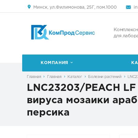
Минск, ул.Филимонова, 25Г, пом.1000
i
Комплексн
для лабор
КОМПАНИЯ
КА
Главная
Главная
Каталог
Болезни растений
LNC23
LNC23203/PEACH LF 
вируса мозаики араби
персика