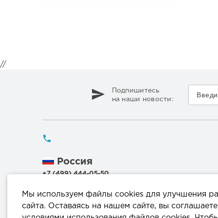
//
Подпишитесь
на наши новости:
Россия
+7 (499) 444-05-50
Беларусь
Мы используем файлы cookies для улучшения р
+375 (17) 336 50 54
сайта. Оставаясь на нашем сайте, вы соглашаете
+375 (29) 199 00 44
условиями использования файлов cookies. Чтоб