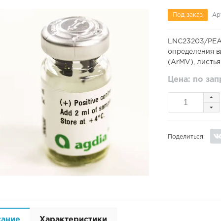
Под заказ
Ар
LNC23203/PEA
определения ви
(ArMV), листья
Цена: по за
Поделиться:
сание
Характеристики