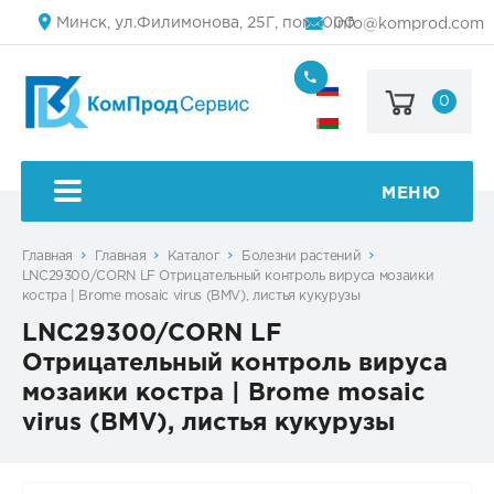
Минск, ул.Филимонова, 25Г, пом.1000
info@komprod.com
0
+7
(499)
444-
+375
05-
(17)
50
336
50
МЕНЮ
54
Главная
Главная
Каталог
Болезни растений
LNC29300/CORN LF Отрицательный контроль вируса мозаики
костра | Brome mosaic virus (BMV), листья кукурузы
LNC29300/CORN LF
Отрицательный контроль вируса
мозаики костра | Brome mosaic
virus (BMV), листья кукурузы