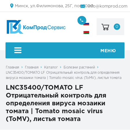
Минск, ул.Филимонова, 25Г, пом.1000
info@komprod.com
0
+7
(499)
444-
+375
05-
(17)
50
336
50
МЕНЮ
54
Главная
Главная
Каталог
Болезни растений
LNC35400/TOMATO LF Отрицательный контроль для определения
вируса мозаики томата | Tomato mosaic virus (ToMV), листья томата
LNC35400/TOMATO LF
Отрицательный контроль для
определения вируса мозаики
томата | Tomato mosaic virus
(ToMV), листья томата