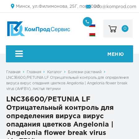
Минск, ул.Филимонова, 25Г, пом.1000
info@komprod.com
0
+7
(499)
444-
+375
05-
(17)
50
336
50
МЕНЮ
54
Главная
Главная
Каталог
Болезни растений
LNC36600/PETUNIA LF Отрицательный контроль для определения
вируса вирус опадания цветков Angelonia | Angelonia flower break
virus (AnFBV), листья петунии
LNC36600/PETUNIA LF
Отрицательный контроль для
определения вируса вирус
опадания цветков Angelonia |
Angelonia flower break virus