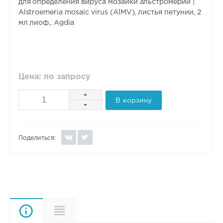
для определения вируса мозаики альстромерии |
Alstroemeria mosaic virus (AlMV), листья петунии, 2
мл лиоф., Agdia
Цена: по запросу
В корзину
Поделиться:
Описание
Характеристики