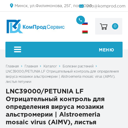
Минск, ул.Филимонова, 25Г, пом.1000
info@komprod.com
0
+7
(499)
444-
+375
05-
(17)
50
336
50
МЕНЮ
54
Главная
Главная
Каталог
Болезни растений
LNC39000/PETUNIA LF Отрицательный контроль для определения
вируса мозаики альстромерии | Alstroemeria mosaic virus (AlMV),
листья петунии
LNC39000/PETUNIA LF
Отрицательный контроль для
определения вируса мозаики
альстромерии | Alstroemeria
mosaic virus (AlMV), листья