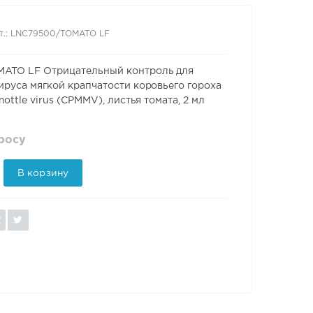
т.: LNC79500/TOMATO LF
ATO LF Отрицательный контроль для
ируса мягкой крапчатости коровьего гороха
mottle virus (CPMMV), листья томата, 2 мл
просу
В корзину