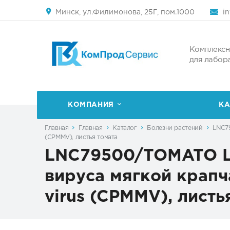
Минск, ул.Филимонова, 25Г, пом.1000
i
Комплексн
для лабор
КОМПАНИЯ
КА
Главная
Главная
Каталог
Болезни растений
LNC79
(CPMMV), листья томата
LNC79500/TOMATO LF
вируса мягкой крапч
virus (CPMMV), листь