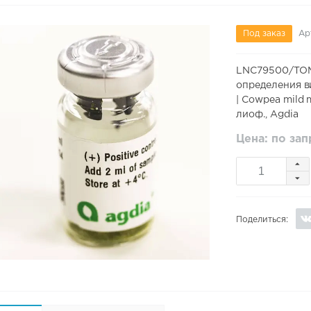
Под заказ
Ар
LNC79500/TOM
определения в
| Cowpea mild 
лиоф., Agdia
Цена: по за
Поделиться: