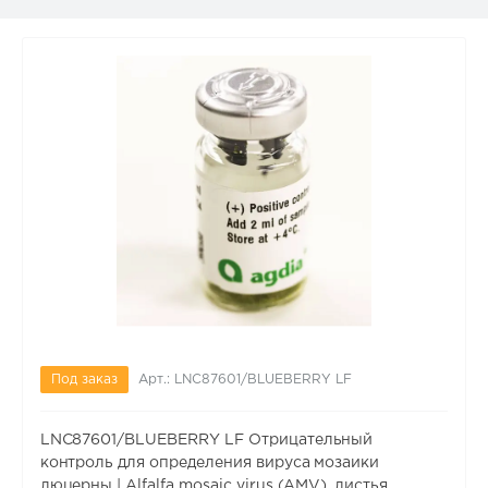
Под заказ
Арт.: LNC87601/BLUEBERRY LF
LNC87601/BLUEBERRY LF Отрицательный
контроль для определения вируса мозаики
люцерны | Alfalfa mosaic virus (AMV), листья