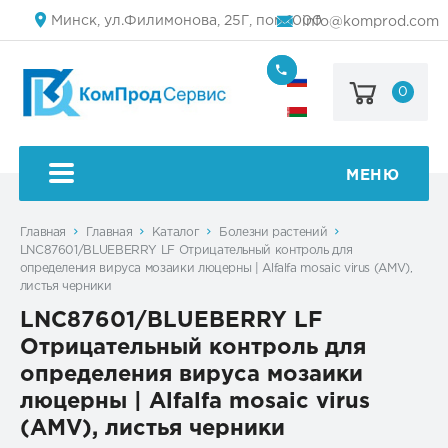
Минск, ул.Филимонова, 25Г, пом.1000
info@komprod.com
0
+7
(499)
444-
+375
05-
(17)
50
336
50
МЕНЮ
54
Главная
Главная
Каталог
Болезни растений
LNC87601/BLUEBERRY LF Отрицательный контроль для
определения вируса мозаики люцерны | Alfalfa mosaic virus (AMV),
листья черники
LNC87601/BLUEBERRY LF
Отрицательный контроль для
определения вируса мозаики
люцерны | Alfalfa mosaic virus
(AMV), листья черники