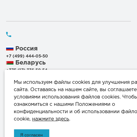
Россия
+7 (499) 444-05-50
Беларусь
+375 (17) 336 50 54
+375 (29) 199 00 44
Мы используем файлы cookies для улучшения р
+375 (44) 711 95 56
сайта. Оставаясь на нашем сайте, вы соглашаете
условиями использования файлов cookies. Чтоб
220114, г.Минск, ул.Филимонова, 25Г, пом.1000
ознакомиться с нашими Положениями о
конфиденциальности и об использовании файл
info@komprod.com
cookie,
нажмите здесь
.
ОДО «КомПродСервис» © 2025
Я согласен