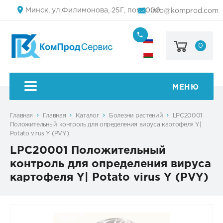
Минск, ул.Филимонова, 25Г, пом.1000
info@komprod.com
0
+7
(499)
444-
+375
05-
(17)
50
336
50
МЕНЮ
54
Главная
Главная
Каталог
Болезни растений
LPC20001
Положительный контроль для определения вируса картофеля Y|
Potato virus Y (PVY)
LPC20001 Положительный
контроль для определения вируса
картофеля Y| Potato virus Y (PVY)