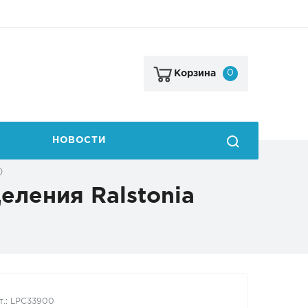
0
Корзина
НОВОСТИ
)
ления Ralstonia
т.: LPC33900