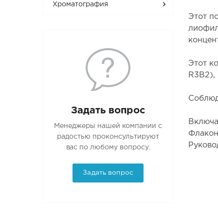
Хроматография
Этот п
лиофил
концен
Этот к
R3B2),
Соблюд
Задать вопрос
Включа
Менеджеры нашей компании с
Флакон
радостью проконсультируют
Руково
вас по любому вопросу.
Задать вопрос