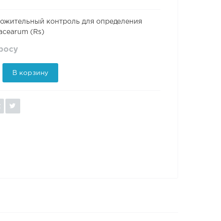
ожительный контроль для определения
nacearum (Rs)
просу
В корзину