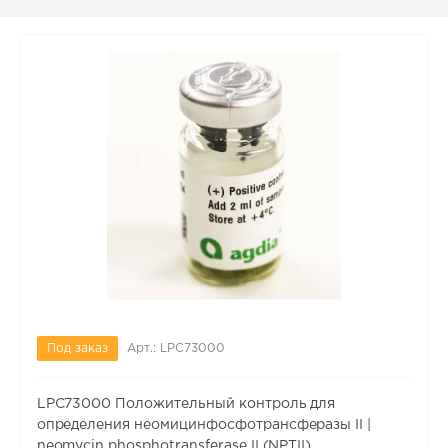
Под заказ
Арт.: LPC73000
LPC73000 Положительный контроль для
определения неомицинфосфотрансферазы II |
neomycin phosphotransferase II (NPTII)