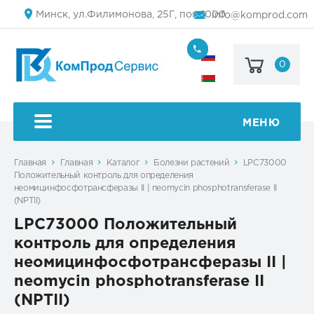
Минск, ул.Филимонова, 25Г, пом.1000
info@komprod.com
0
+7
(499)
444-
+375
05-
(17)
50
336
50
МЕНЮ
54
Главная
Главная
Каталог
Болезни растений
LPC73000
Положительный контроль для определения
неомицинфосфотрансферазы II | neomycin phosphotransferase II
(NPTII)
LPC73000 Положительный
контроль для определения
неомицинфосфотрансферазы II |
neomycin phosphotransferase II
(NPTII)