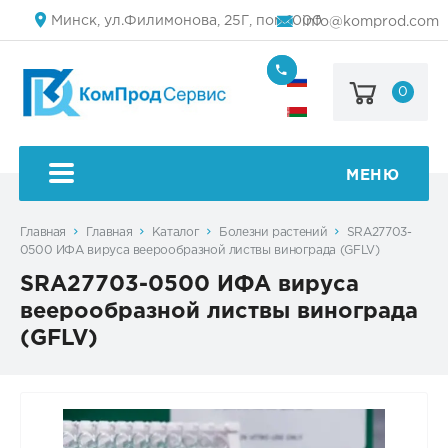
Минск, ул.Филимонова, 25Г, пом.1000
info@komprod.com
0
+7
(499)
444-
+375
05-
(17)
50
336
50
МЕНЮ
54
Главная
Главная
Каталог
Болезни растений
SRA27703-
0500 ИФА вируса веерообразной листвы винограда (GFLV)
SRA27703-0500 ИФА вируса
веерообразной листвы винограда
(GFLV)