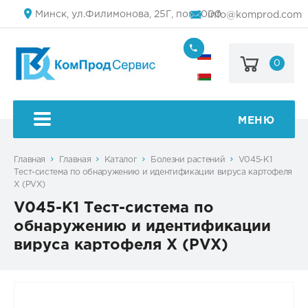
Минск, ул.Филимонова, 25Г, пом.1000
info@komprod.com
0
+7
(499)
444-
+375
05-
(17)
50
336
50
МЕНЮ
54
Главная
Главная
Каталог
Болезни растений
V045-K1
Тест-система по обнаружению и идентификации вируса картофеля
X (PVX)
V045-K1 Тест-система по
обнаружению и идентификации
вируса картофеля X (PVX)