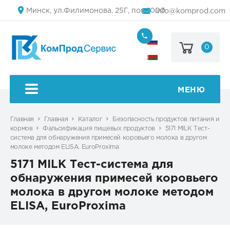
Минск, ул.Филимонова, 25Г, пом.1000
info@komprod.com
0
+7
(499)
444-
+375
05-
(17)
50
336
50
МЕНЮ
54
Главная
Главная
Каталог
Безопасность продуктов питания и
кормов
Фальсификация пищевых продуктов
5171 MILK Тест-
система для обнаружения примесей коровьего молока в другом
молоке методом ELISA, EuroProxima
5171 MILK Тест-система для
обнаружения примесей коровьего
молока в другом молоке методом
ELISA, EuroProxima