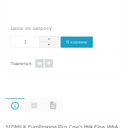
Цена: по запросу
В корзину
Поделиться:
Описание
Характеристики
Документы
5171MILK EuroProxima Plus Cow’s Milk Elisa. ИФА