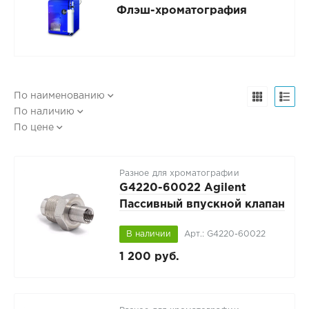
Флэш-хроматография
По наименованию
По наличию
По цене
Разное для хроматографии
G4220-60022 Agilent
Пассивный впускной клапан
Клапан, 1200 бар, 1300 бар.
В наличии
Арт.: G4220-60022
Для насосов 1290 Infinity LC
1 200 руб.