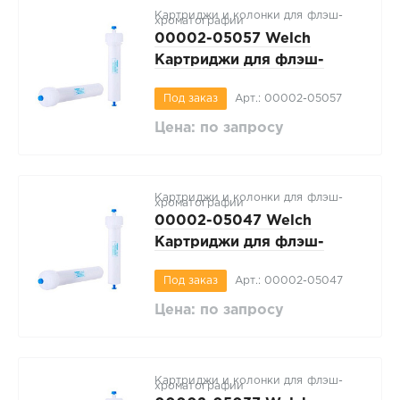
Картриджи и колонки для флэш-
хроматографии
00002-05057 Welch
Картриджи для флэш-
хроматографии WelFlash
Под заказ
Арт.: 00002-05057
C18-II, неправильной
формы C18, размер частиц
Цена: по запросу
40-63 мкм, вес сорбента
80г, 1 шт/упак
Картриджи и колонки для флэш-
хроматографии
00002-05047 Welch
Картриджи для флэш-
хроматографии WelFlash
Под заказ
Арт.: 00002-05047
C18-II, неправильной
формы C18, размер частиц
Цена: по запросу
40-63 мкм, вес сорбента
40г, 1 шт/упак
Картриджи и колонки для флэш-
хроматографии