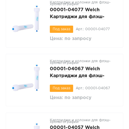
Картриджи и колонки для флэш-
хроматографии
00001-04077 Welch
Картриджи для флэш-
хроматографии WelFlash
Под заказ
Арт.: 00001-04077
SiO2-I, регулярный 40-
70мкм, вес сорбента 220г, 1
Цена: по запросу
шт/упак
Картриджи и колонки для флэш-
хроматографии
00001-04067 Welch
Картриджи для флэш-
хроматографии WelFlash
Под заказ
Арт.: 00001-04067
SiO2-I, регулярный 40-
70мкм, вес сорбента 120г, 1
Цена: по запросу
шт/упак
Картриджи и колонки для флэш-
хроматографии
00001-04057 Welch