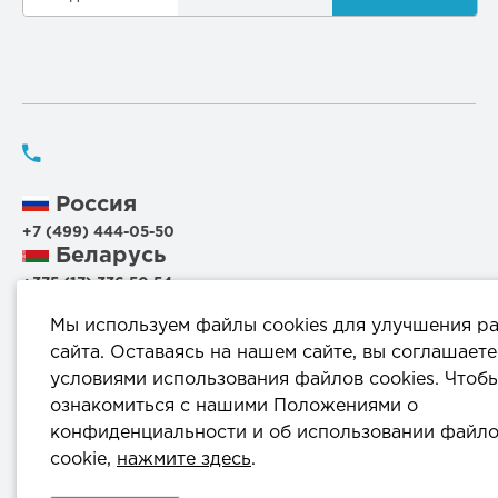
Россия
+7 (499) 444-05-50
Беларусь
+375 (17) 336 50 54
+375 (29) 199 00 44
Мы используем файлы cookies для улучшения р
+375 (44) 711 95 56
сайта. Оставаясь на нашем сайте, вы соглашаете
условиями использования файлов cookies. Чтоб
220114, г.Минск, ул.Филимонова, 25Г, пом.1000
ознакомиться с нашими Положениями о
конфиденциальности и об использовании файл
info@komprod.com
cookie,
нажмите здесь
.
ОДО «КомПродСервис» © 2025