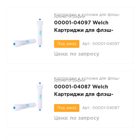
Картриджи и колонки для флэш-
хроматографии
00001-04097 Welch
Картриджи для флэш-
хроматографии WelFlash
Под заказ
Арт.: 00001-04097
SiO2-I, регулярный 40-
70мкм, вес сорбента 800г,
Цена: по запросу
1 шт/упак
Картриджи и колонки для флэш-
хроматографии
00001-04087 Welch
Картриджи для флэш-
хроматографии WelFlash
Под заказ
Арт.: 00001-04087
SiO2-I, регулярный 40-
70мкм, вес сорбента 330г, 1
Цена: по запросу
шт/упак