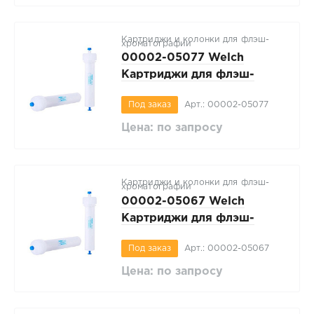
330г, 1 шт/упак
Картриджи и колонки для флэш-
хроматографии
00002-05077 Welch
Картриджи для флэш-
хроматографии WelFlash
Под заказ
Арт.: 00002-05077
C18-II, неправильной
формы C18, размер частиц
Цена: по запросу
40-63 мкм, вес сорбента
220г, 1 шт/упак
Картриджи и колонки для флэш-
хроматографии
00002-05067 Welch
Картриджи для флэш-
хроматографии WelFlash
Под заказ
Арт.: 00002-05067
C18-II, неправильной
формы C18, размер частиц
Цена: по запросу
40-63 мкм, вес сорбента
120г, 1 шт/упак