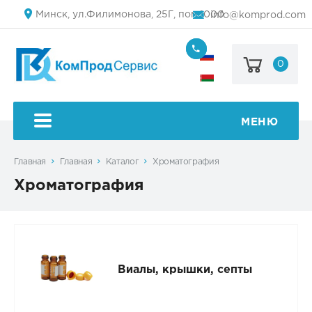
Минск, ул.Филимонова, 25Г, пом.1000
info@komprod.com
0
+7
(499)
444-
+375
05-
(17)
50
336
50
МЕНЮ
54
Главная
Главная
Каталог
Хроматография
Хроматография
Виалы, крышки, септы