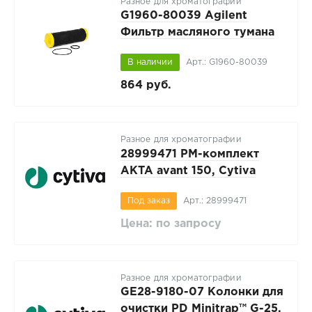
Разное для хроматографии
G1960-80039 Agilent
Фильтр масляного тумана
для насоса MS40+
В наличии
Арт.: G1960-80039
864 руб.
Разное для хроматографии
28999471 PM-комплект
AKTA avant 150, Cytiva
Под заказ
Арт.: 28999471
Цена: по запросу
Разное для хроматографии
GE28-9180-07 Колонки для
очистки PD Minitrap™ G-25,