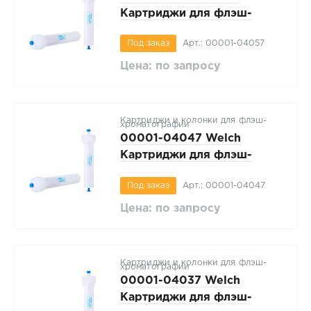
Картриджи для флэш-
хроматографии WelFlash
Под заказ
Арт.: 00001-04057
SiO2-I, регулярный 40-
70мкм, вес сорбента 80г, 1
Цена: по запросу
шт/упак
Картриджи и колонки для флэш-
хроматографии
00001-04047 Welch
Картриджи для флэш-
хроматографии WelFlash
Под заказ
Арт.: 00001-04047
SiO2-I, регулярный 40-
70мкм, вес сорбента 40г, 1
Цена: по запросу
шт/упак
Картриджи и колонки для флэш-
хроматографии
00001-04037 Welch
Картриджи для флэш-