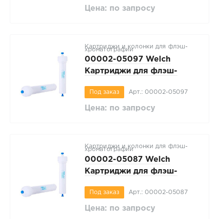
70мкм, вес сорбента 4г, 1
Цена: по запросу
шт/упак
Картриджи и колонки для флэш-
хроматографии
00002-05097 Welch
Картриджи для флэш-
хроматографии WelFlash
Под заказ
Арт.: 00002-05097
C18-II, неправильной
формы C18, размер частиц
Цена: по запросу
40-63 мкм, вес сорбента
800г, 1 шт/упак
Картриджи и колонки для флэш-
хроматографии
00002-05087 Welch
Картриджи для флэш-
хроматографии WelFlash
Под заказ
Арт.: 00002-05087
C18-II, неправильной
формы C18, размер частиц
Цена: по запросу
40-63 мкм, вес сорбента