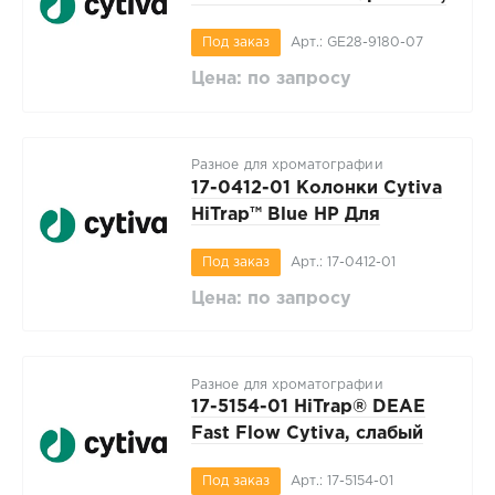
50 шт/уп, Cytiva
Под заказ
Арт.: GE28-9180-07
Цена: по запросу
Разное для хроматографии
17-0412-01 Колонки Cytiva
HiTrap™ Blue HP Для
очистки альбумина, 5 х 1 мл,
Под заказ
Арт.: 17-0412-01
Cytiva
Цена: по запросу
Разное для хроматографии
17-5154-01 HiTrap® DEAE
Fast Flow Cytiva, слабый
анионообменник, упаковка
Под заказ
Арт.: 17-5154-01
5 х 1 мл, Cytiva