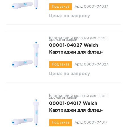
хроматографии WelFlash
Под заказ
Арт.: 00001-04037
SiO2-I, регулярный 40-
70мкм, вес сорбента 25г, 1
Цена: по запросу
шт/упак
Картриджи и колонки для флэш-
хроматографии
00001-04027 Welch
Картриджи для флэш-
хроматографии WelFlash
Под заказ
Арт.: 00001-04027
SiO2-I, регулярный 40-
70мкм, вес сорбента 12г, 1
Цена: по запросу
шт/упак
Картриджи и колонки для флэш-
хроматографии
00001-04017 Welch
Картриджи для флэш-
хроматографии WelFlash
Под заказ
Арт.: 00001-04017
SiO2-I, регулярный 40-