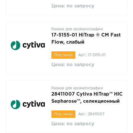
Цена: по запросу
Разное для хроматографии
17-5155-01 HiTrap ® CM Fast
Flow, слабый
катионообменник для
Под заказ
Арт.: 17-5155-01
мелкомасштабной очистки
белков, 5 х 1 мл, Cytiva
Цена: по запросу
Разное для хроматографии
28411007 Cytiva HiTrap™ HIC
Sepharose™, селекционный
набор колонок, 7 х 1 мл,
Под заказ
Арт.: 28411007
Cytiva
Цена: по запросу