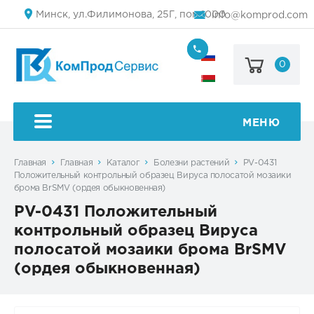
Минск, ул.Филимонова, 25Г, пом.1000
info@komprod.com
0
+7
(499)
444-
+375
05-
(17)
50
336
50
МЕНЮ
54
Главная
Главная
Каталог
Болезни растений
PV-0431
Положительный контрольный образец Вируса полосатой мозаики
брома BrSMV (ордея обыкновенная)
PV-0431 Положительный
контрольный образец Вируса
полосатой мозаики брома BrSMV
(ордея обыкновенная)